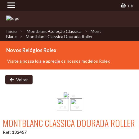
(
0
)
Início
Montblanc-Coleção Clássica
Mont
Blanc
Montblanc Classica Dourada Roller
Novos Relógios Rolex
Visite a nossa loja e aprecie os nossos modelos Rolex
Voltar
MONTBLANC CLASSICA DOURADA ROLLER
Ref: 132457