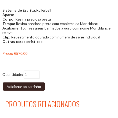
Sistema de Escrita
:Rollerball
Aparo:
Corpo:
Resina preciosa preta
Tampa:
Resina preciosa preta com emblema da Montblanc
Acabamento:
Três anéis banhados a ouro com nome Montblanc em
relevo
Clip:
Revestimento dourado com número de série individual
Outras características:
Preço:
€570.00
Quantidade:
Adicionar ao carrinho
PRODUTOS RELACIONADOS