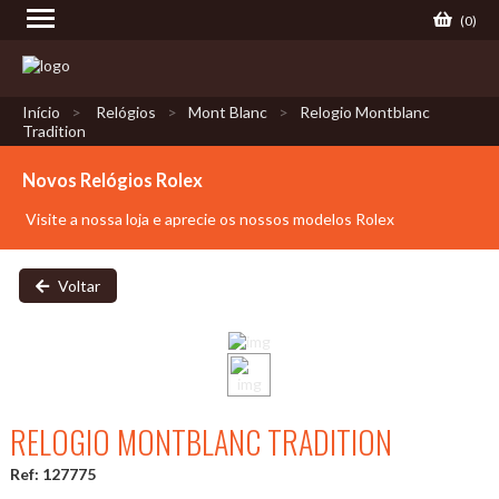
(
0
)
Início
Relógios
Mont Blanc
Relogio Montblanc
Tradition
Novos Relógios Rolex
Visite a nossa loja e aprecie os nossos modelos Rolex
Voltar
RELOGIO MONTBLANC TRADITION
Ref: 127775