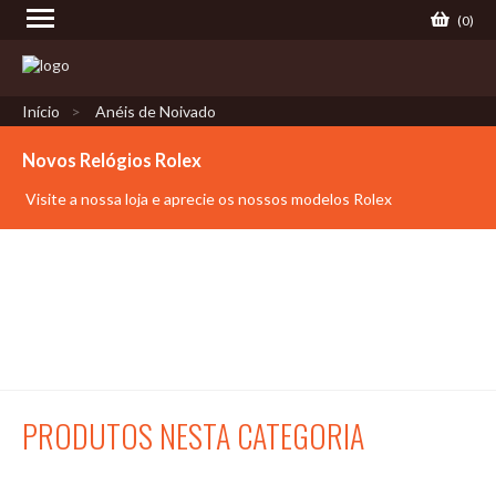
(
0
)
Início
Anéis de Noivado
Novos Relógios Rolex
Visite a nossa loja e aprecie os nossos modelos Rolex
PRODUTOS NESTA CATEGORIA