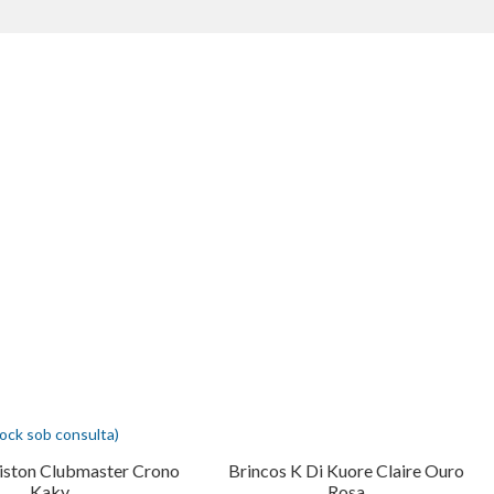
tock sob consulta)
riston Clubmaster Crono
Brincos K Di Kuore Claire Ouro
Kaky
Rosa