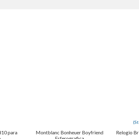
(S
810 para
Montblanc Bonheuer Boyfriend
Relogio B
e
Esferografica