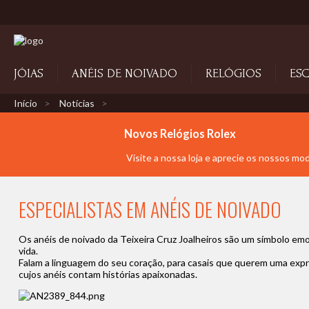
JÓIAS
ANÉIS DE NOIVADO
RELÓGIOS
ESC
Início
Notícias
Novos Relógios Rolex
Visite a nossa loja e aprecie os nossos mo
ESPECIALISTAS EM ANÉIS DE NOIVADO
Os anéis de noivado da Teixeira Cruz Joalheiros são um símbolo em
vida.
Falam a linguagem do seu coração, para casais que querem uma expr
cujos anéis contam histórias apaixonadas.