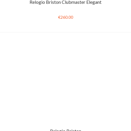
Relogio Briston Clubmaster Elegant
€260.00
Relogio Briston