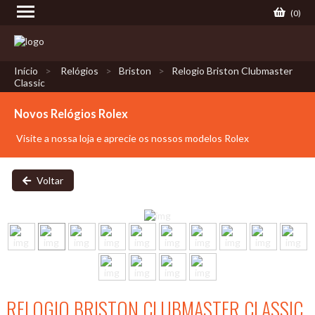
(
0
)
Início
Relógios
Briston
Relogio Briston Clubmaster
Classic
Novos Relógios Rolex
Visite a nossa loja e aprecie os nossos modelos Rolex
Voltar
RELOGIO BRISTON CLUBMASTER CLASSIC