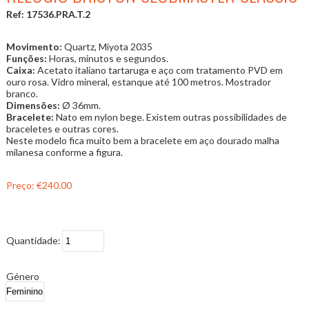
Ref: 17536.PRA.T.2
Movimento:
Quartz, Miyota 2035
Funções:
Horas, minutos e segundos.
Caixa:
Acetato italiano tartaruga e aço com tratamento PVD em
ouro rosa. Vidro mineral, estanque até 100 metros. Mostrador
branco.
Dimensões:
Ø 36mm.
Bracelete:
Nato em nylon bege. Existem outras possibilidades de
braceletes e outras cores.
Neste modelo fica muito bem a bracelete em aço dourado malha
milanesa conforme a figura.
Preço:
€240.00
Quantidade:
Género