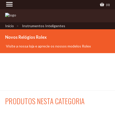
(
0
)
Início
Instrumentos Inteligentes
Novos Relógios Rolex
Visite a nossa loja e aprecie os nossos modelos Rolex
PRODUTOS NESTA CATEGORIA