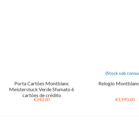
(Stock sob consul
Porta Cartões Montblanc
Relogio Montblan
Meisterstuck Verde Sfumato 6
cartões de crédito
€240.00
€3,990.00