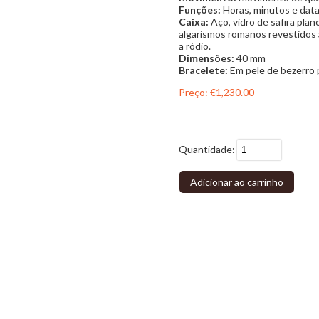
Funções:
Horas, minutos e dat
Caixa:
Aço, vidro de safira pla
algarismos romanos revestidos a
a ródio.
Dimensões:
40 mm
Bracelete:
Em pele de bezerro 
Preço:
€1,230.00
Quantidade:
Adicionar ao carrinho