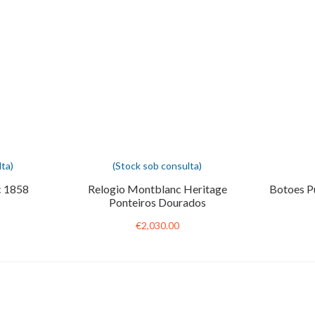
ta)
(Stock sob consulta)
c 1858
Relogio Montblanc Heritage
Botoes 
Ponteiros Dourados
€2,030.00