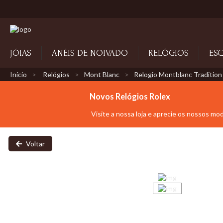
JÓIAS
ANÉIS DE NOIVADO
RELÓGIOS
ESC
Início
Relógios
Mont Blanc
Relogio Montblanc Tradition
Novos Relógios Rolex
Visite a nossa loja e aprecie os nossos mo
Voltar