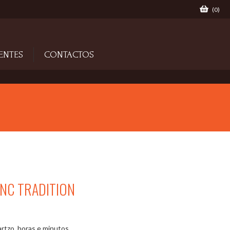
(
0
)
ENTES
CONTACTOS
NC TRADITION
tzo, horas e minutos.