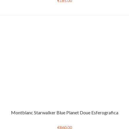
€185.00
Montblanc Starwalker Blue Planet Doue Esferografica
€860.00