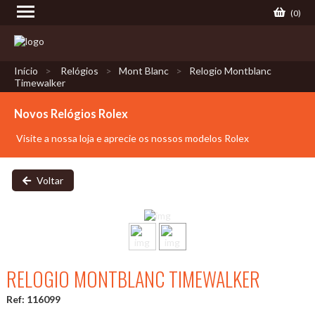
(
0
)
Início
Relógios
Mont Blanc
Relogio Montblanc
Timewalker
Novos Relógios Rolex
Visite a nossa loja e aprecie os nossos modelos Rolex
Voltar
RELOGIO MONTBLANC TIMEWALKER
Ref: 116099