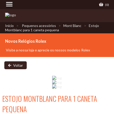
(
0
)
Início
Pequenos acessórios
Mont Blanc
Estojo
Montblanc para 1 caneta pequena
Novos Relógios Rolex
Visite a nossa loja e aprecie os nossos modelos Rolex
Voltar
ESTOJO MONTBLANC PARA 1 CANETA
PEQUENA