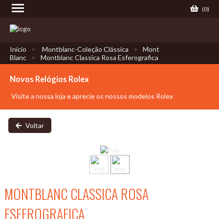
(
0
)
Início
Montblanc-Coleção Clássica
Mont
Blanc
Montblanc Classica Rosa Esferografica
Novos Relógios Rolex
Visite a nossa loja e aprecie os nossos modelos Rolex
Voltar
MONTBLANC CLASSICA ROSA
ESFEROGRAFICA