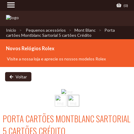
(
0
)
Início
Pequenos acessórios
Mont Blanc
Porta
cartões Montblanc Sartorial 5 cartões Crédito
Novos Relógios Rolex
Visite a nossa loja e aprecie os nossos modelos Rolex
Voltar
PORTA CARTÕES MONTBLANC SARTORIAL
5 CARTÕES CRÉDITO