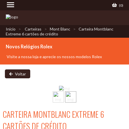
(
0
)
Início
Carteiras
Mont Blanc
Carteira Montblanc
Extreme 6 cartões de crédito
Novos Relógios Rolex
Visite a nossa loja e aprecie os nossos modelos Rolex
Voltar
CARTEIRA MONTBLANC EXTREME 6
CARTÕES DE CRÉDITO