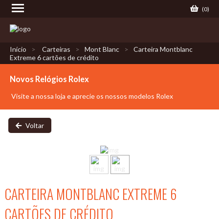
(
0
)
Início
Carteiras
Mont Blanc
Carteira Montblanc
Extreme 6 cartões de crédito
Novos Relógios Rolex
Visite a nossa loja e aprecie os nossos modelos Rolex
Voltar
CARTEIRA MONTBLANC EXTREME 6
CARTÕES DE CRÉDITO