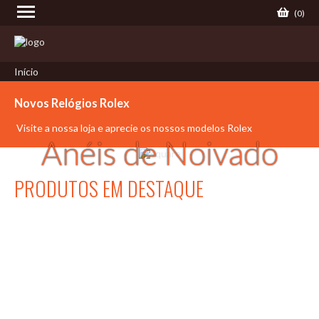
(
0
)
Início
Novos Relógios Rolex
Visite a nossa loja e aprecie os nossos modelos Rolex
Anéis de Noivado
PRODUTOS EM DESTAQUE