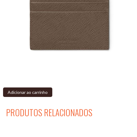
Ref: 198243
Feito de couro estampado saffiano, este porta-cartões Sartorial
adiciona uma dimensão elegante à vida cotidiana. Com espaço para
até cinco cartões de crédito, garante-lhe os seus principais itens
essenciais. O emblema Montblanc detalha a parte frontal.
Preço:
€185.00
Quantidade:
Adicionar ao carrinho
PRODUTOS RELACIONADOS