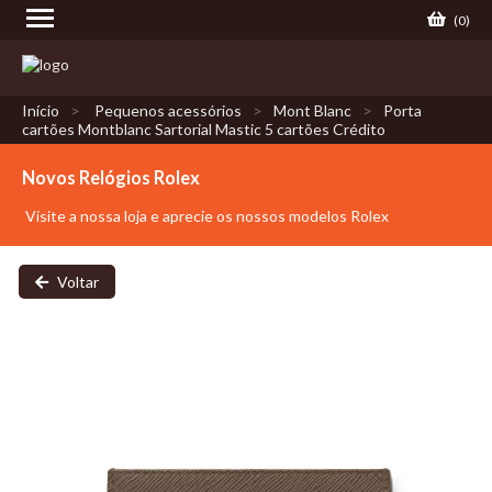
(
0
)
Início
Pequenos acessórios
Mont Blanc
Porta
cartões Montblanc Sartorial Mastic 5 cartões Crédito
Novos Relógios Rolex
Visite a nossa loja e aprecie os nossos modelos Rolex
Voltar
PORTA CARTÕES MONTBLANC SARTORIAL
MASTIC 5 CARTÕES CRÉDITO