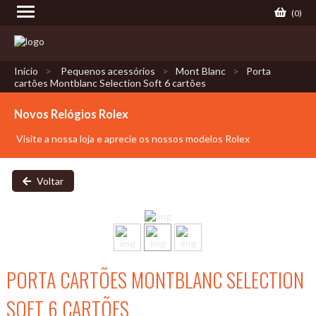
(
0
)
Início
Pequenos acessórios
Mont Blanc
Porta
cartões Montblanc Selection Soft 6 cartões
Novos Relógios Rolex
Visite a nossa loja e aprecie os nossos modelos Rolex
Voltar
PORTA CARTÕES MONTBLANC SELECTION
SOFT 6 CARTÕES