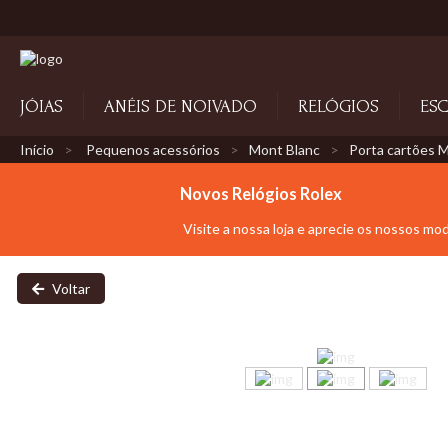
JÓIAS
ANÉIS DE NOIVADO
RELÓGIOS
ESC
Início
Pequenos acessórios
Mont Blanc
Porta cartões M
Novos Relógios Rolex
Visite a nossa loja e aprecie os nossos mo
Voltar