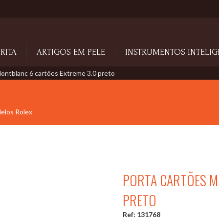
RITA
ARTIGOS EM PELE
INSTRUMENTOS INTELIG
ontblanc 6 cartões Extreme 3.0 preto
delos Rolex
PORTA CARTÕES M
PRETO
Ref: 131768