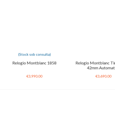
(Stock sob consulta)
Relogio Montblanc 1858
Relogio Montblanc T
42mm Automat
€3,990.00
€3,690.00