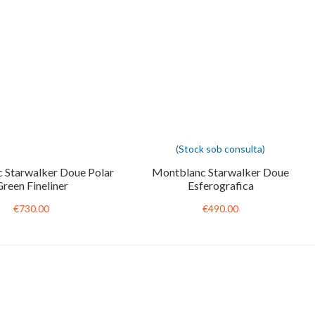
(Stock sob consulta)
 Starwalker Doue Polar
Montblanc Starwalker Doue
reen Fineliner
Esferografica
€730.00
€490.00