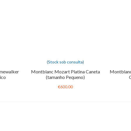
(Stock sob consulta)
imewalker
Montblanc Mozart Platina Caneta
Montblanc
ico
(tamanho Pequeno)
G
€600.00