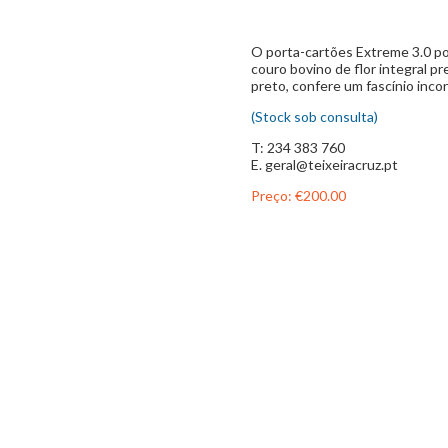
O porta-cartões Extreme 3.0 pos
couro bovino de flor integral p
preto, confere um fascínio inco
(Stock sob consulta)
T: 234 383 760
E. geral@teixeiracruz.pt
Preço:
€200.00