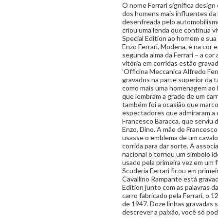
O nome Ferrari significa design
dos homens mais influentes da 
desenfreada pelo automobilismo
criou uma lenda que continua v
Special Edition ao homem e sua 
Enzo Ferrari, Modena, e na cor 
segunda alma da Ferrari – a cor
vitória em corridas estão grava
'Officina Meccanica Alfredo Ferr
gravados na parte superior da 
como mais uma homenagem ao br
que lembram a grade de um carro 
também foi a ocasião que marcou
espectadores que admiraram a di
Francesco Baracca, que serviu 
Enzo, Dino. A mãe de Francesco 
usasse o emblema de um cavalo 
corrida para dar sorte. A assoc
nacional o tornou um símbolo id
usado pela primeira vez em um 
Scuderia Ferrari ficou em prime
Cavallino Rampante está gravad
Edition junto com as palavras da 
carro fabricado pela Ferrari, o 
de 1947. Doze linhas gravadas s
descrever a paixão, você só pode