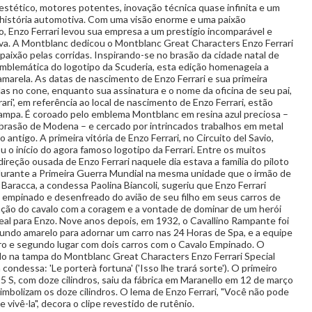
 estético, motores potentes, inovação técnica quase infinita e um
história automotiva. Com uma visão enorme e uma paixão
, Enzo Ferrari levou sua empresa a um prestígio incomparável e
iva. A Montblanc dedicou o Montblanc Great Characters Enzo Ferrari
paixão pelas corridas. Inspirando-se no brasão da cidade natal de
emblemática do logotipo da Scuderia, esta edição homenageia a
 amarela. As datas de nascimento de Enzo Ferrari e sua primeira
das no cone, enquanto sua assinatura e o nome da oficina de seu pai,
ari', em referência ao local de nascimento de Enzo Ferrari, estão
tampa. É coroado pelo emblema Montblanc em resina azul preciosa –
asão de Modena – e cercado por intrincados trabalhos em metal
antigo. A primeira vitória de Enzo Ferrari, no Circuito del Savio,
 o início do agora famoso logotipo da Ferrari. Entre os muitos
reção ousada de Enzo Ferrari naquele dia estava a família do piloto
durante a Primeira Guerra Mundial na mesma unidade que o irmão de
Baracca, a condessa Paolina Biancoli, sugeriu que Enzo Ferrari
empinado e desenfreado do avião de seu filho em seus carros de
iação do cavalo com a coragem e a vontade de dominar de um herói
eal para Enzo. Nove anos depois, em 1932, o Cavallino Rampante foi
fundo amarelo para adornar um carro nas 24 Horas de Spa, e a equipe
iro e segundo lugar com dois carros com o Cavalo Empinado. O
o na tampa do Montblanc Great Characters Enzo Ferrari Special
condessa: 'Le porterà fortuna' ('Isso lhe trará sorte'). O primeiro
125 S, com doze cilindros, saiu da fábrica em Maranello em 12 de março
imbolizam os doze cilindros. O lema de Enzo Ferrari, "Você não pode
 vivê-la", decora o clipe revestido de rutênio.