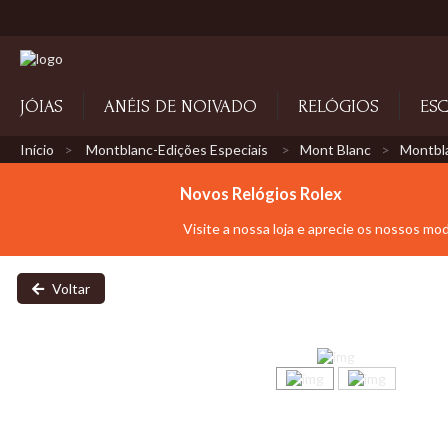
JÓIAS
ANÉIS DE NOIVADO
RELÓGIOS
ESC
Início
Montblanc-Edições Especiais
Mont Blanc
Montbla
Novos Relógios Rolex
Visite a nossa loja e aprecie os nossos mo
Voltar