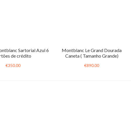
ntblanc Sartorial Azul 6
Montblanc Le Grand Dourada
rtões de crédito
Caneta ( Tamanho Grande)
€350.00
€890.00