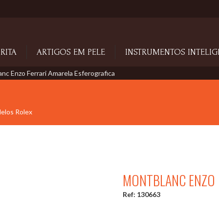
RITA
ARTIGOS EM PELE
INSTRUMENTOS INTELIG
nc Enzo Ferrari Amarela Esferografica
delos Rolex
MONTBLANC ENZO 
Ref: 130663