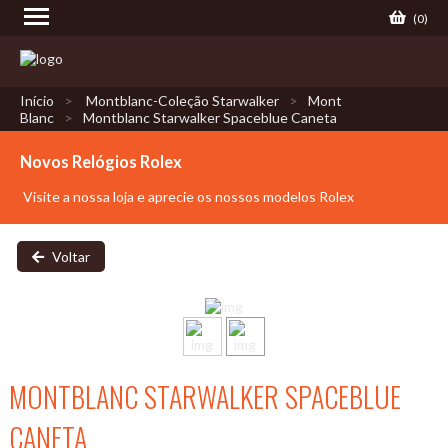
(
0
)
Início
Montblanc-Coleção Starwalker
Mont
Blanc
Montblanc Starwalker Spaceblue Caneta
Novos Relógios Rolex
Visite a nossa loja e aprecie os nossos modelos Rolex
Voltar
MONTBLANC STARWALKER SPACEBLUE
CANETA