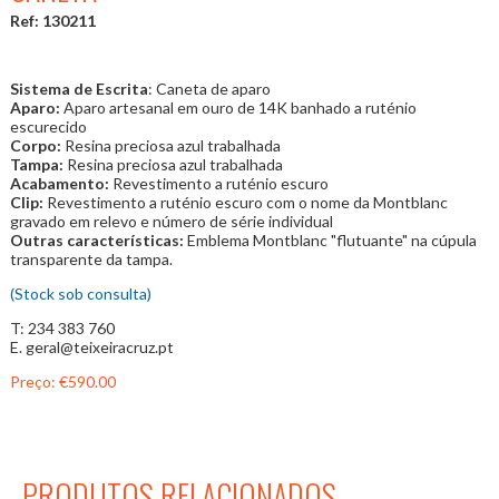
Ref: 130211
Sistema de Escrita
: Caneta de aparo
Aparo:
Aparo artesanal em ouro de 14K
banhado a ruténio
escurecido
Corpo:
Resina preciosa azul trabalhada
Tampa:
Resina preciosa azul trabalhada
Acabamento:
Revestimento a ruténio escuro
Clip:
Revestimento a ruténio escuro com o nome da Montblanc
gravado em relevo e número de série individual
Outras características:
Emblema Montblanc "flutuante" na cúpula
transparente da tampa.
(Stock sob consulta)
T: 234 383 760
E. geral@teixeiracruz.pt
Preço:
€590.00
PRODUTOS RELACIONADOS