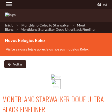
(
0
)
Início
Montblanc-Coleção Starwalker
Mont
Blanc
Montblanc Starwalker Doue Ultra Black Fineliner
Novos Relógios Rolex
Visite a nossa loja e aprecie os nossos modelos Rolex
Voltar
MONTBLANC STARWALKER DOUE ULTRA
BLACK FINELINER