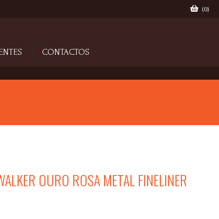
(
0
)
ENTES
CONTACTOS
ALKER OURO ROSA METAL FINELINER