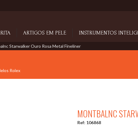
RITA
ARTIGOS EM PELE
INSTRUMENTOS INTELIG
lnc Starwalker Ouro Rosa Metal Fineliner
delos Rolex
MONTBALNC STARW
Ref: 106868