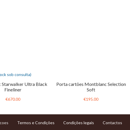
tock sob consulta)
 Starwalker Ultra Black
Porta cartões Montblanc Selection
Fineliner
Soft
€670.00
€195.00
Termos e Condições
Condições legais
Contactos