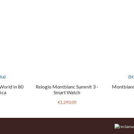
ta)
(S
World In 80
Relogio Montblanc Summit 3 -
Montblanc
ica
Smart Watch
€1,290.00