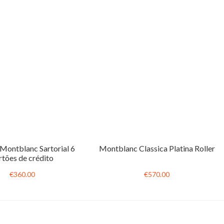
 Montblanc Sartorial 6
Montblanc Classica Platina Roller
rtões de crédito
€360.00
€570.00