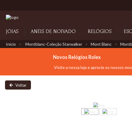
JÓIAS
ANÉIS DE NOIVADO
RELÓGIOS
ESC
Início
Montblanc-Coleção Starwalker
Mont Blanc
Montba
Novos Relógios Rolex
Visite a nossa loja e aprecie os nossos mo
Voltar