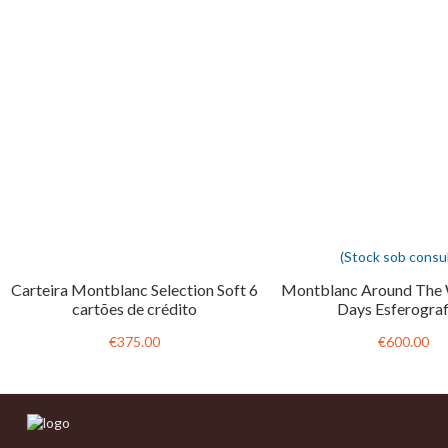
(Stock sob consul
Carteira Montblanc Selection Soft 6
Montblanc Around The 
cartões de crédito
Days Esferograf
€375.00
€600.00