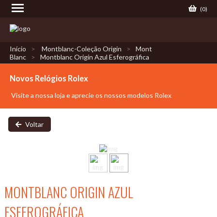
(
0
)
Início
Montblanc-Coleção Origin
Mont
Blanc
Montblanc Origin Azul Esferográfica
Novos Relógios Rolex
Visite a nossa loja e aprecie os nossos modelos Rolex
Voltar
MONTBLANC ORIGIN AZUL
ESFEROGRÁFICA