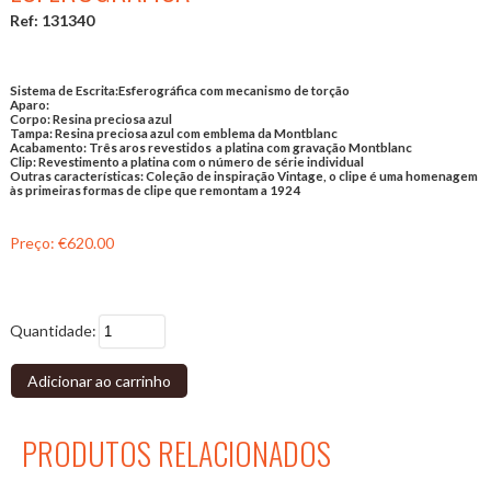
Ref: 131340
Sistema de Escrita
:Esferográfica com mecanismo de torção
Aparo:
Corpo:
Resina preciosa azul
Tampa:
Resina preciosa azul com emblema da Montblanc
Acabamento:
Três aros revestidos a platina com gravação Montblanc
Clip:
Revestimento a platina com o número de série individual
Outras características:
Coleção de inspiração Vintage, o clipe é uma homenagem
às primeiras formas de clipe que remontam a 1924
Preço:
€620.00
Quantidade:
Adicionar ao carrinho
PRODUTOS RELACIONADOS