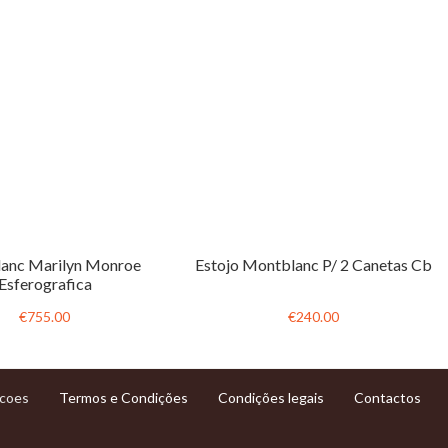
anc Marilyn Monroe
Estojo Montblanc P/ 2 Canetas Cb
Esferografica
€755.00
€240.00
Termos e Condições
Condições legais
Contactos