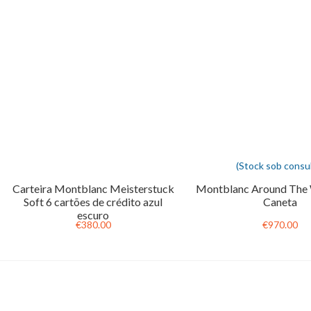
(Stock sob consul
Carteira Montblanc Meisterstuck
Montblanc Around The 
Soft 6 cartões de crédito azul
Caneta
escuro
€380.00
€970.00