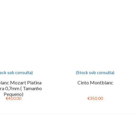
tock sob consulta)
(Stock sob consulta)
anc Mozart Platina
Cinto Montblanc
ira 0,7mm ( Tamanho
Pequeno)
€410.00
€350.00