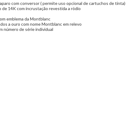
aparo com conversor ( permite uso opcional de cartuchos de tinta)
o de 14K
com incrustação revestida
a ródio
 com emblema da Montblanc
ados a ouro com nome Montblanc em relevo
 número de série individual