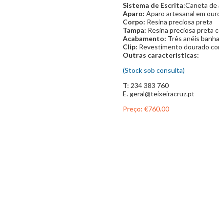
Sistema de Escrita
:Caneta de 
Aparo:
Aparo artesanal em our
Corpo:
Resina preciosa preta
Tampa:
Resina preciosa preta
Acabamento:
Três anéis banh
Clip:
Revestimento dourado com
Outras características:
(Stock sob consulta)
T: 234 383 760
E. geral@teixeiracruz.pt
Preço:
€760.00