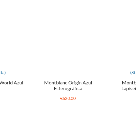
ta)
(S
World Azul
Montblanc Origin Azul
Montbl
Esferográfica
Lapise
€620.00