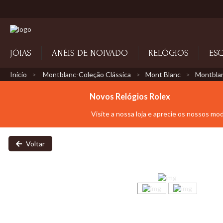
JÓIAS
ANÉIS DE NOIVADO
RELÓGIOS
ESC
Início
Montblanc-Coleção Clássica
Mont Blanc
Montblan
Novos Relógios Rolex
Visite a nossa loja e aprecie os nossos mo
Voltar