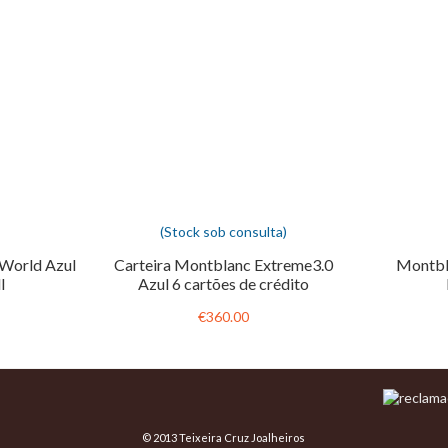
(Stock sob consulta)
World Azul
Carteira Montblanc Extreme3.0
Montbl
l
Azul 6 cartões de crédito
€360.00
© 2013 Teixeira Cruz Joalheiros