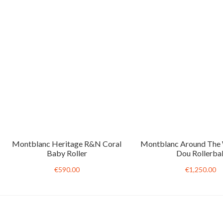
Montblanc Heritage R&N Coral
Montblanc Around The 
Baby Roller
Dou Rollerbal
€590.00
€1,250.00