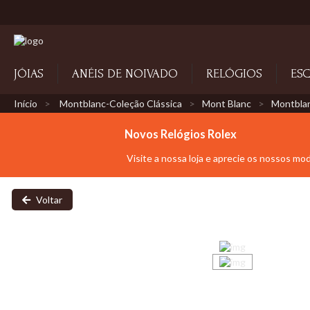
JÓIAS
ANÉIS DE NOIVADO
RELÓGIOS
ESC
Início
Montblanc-Coleção Clássica
Mont Blanc
Montblan
Novos Relógios Rolex
Visite a nossa loja e aprecie os nossos mo
Voltar