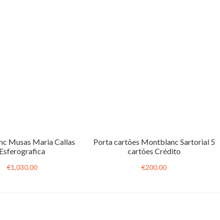
c Musas Maria Callas
Porta cartões Montblanc Sartorial 5
Esferografica
cartões Crédito
€1,030.00
€200.00