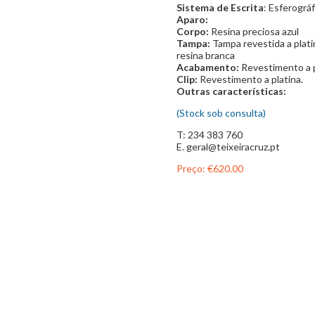
Sistema de Escrita
: Esferográ
Aparo:
Corpo:
Resina preciosa azul
Tampa:
Tampa revestida a pla
resina branca
Acabamento:
Revestimento a p
Clip:
Revestimento a platina.
Outras características:
(Stock sob consulta)
T: 234 383 760
E. geral@teixeiracruz.pt
Preço:
€620.00