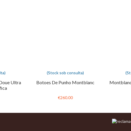
ta)
(Stock sob consulta)
(S
Doue Ultra
Botoes De Punho Montblanc
Montblanc
fica
€260.00