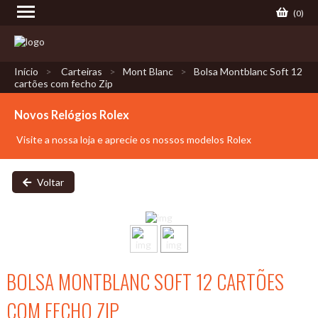
(
0
)
Início
Carteiras
Mont Blanc
Bolsa Montblanc Soft 12
cartões com fecho Zip
Novos Relógios Rolex
Visite a nossa loja e aprecie os nossos modelos Rolex
Voltar
BOLSA MONTBLANC SOFT 12 CARTÕES
COM FECHO ZIP