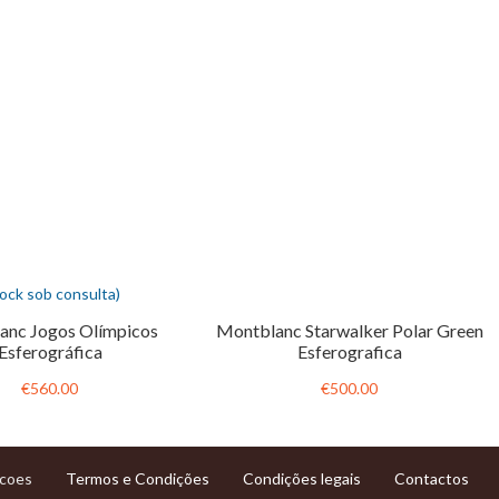
tock sob consulta)
anc Jogos Olímpicos
Montblanc Starwalker Polar Green
Esferográfica
Esferografica
€560.00
€500.00
Termos e Condições
Condições legais
Contactos