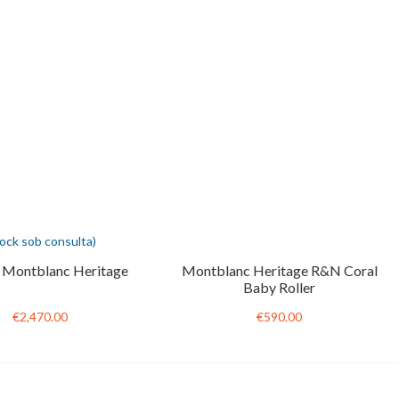
tock sob consulta)
 Montblanc Heritage
Montblanc Heritage R&N Coral
Baby Roller
€2,470.00
€590.00