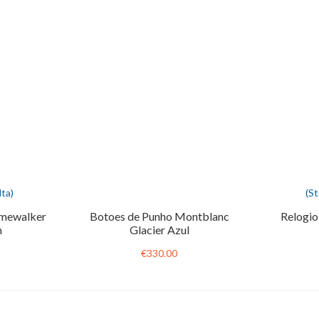
ta)
(S
imewalker
Botoes de Punho Montblanc
Relogio
m
Glacier Azul
€330.00