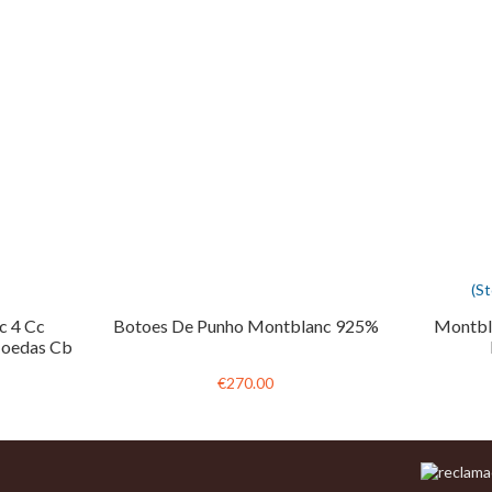
(S
c 4 Cc
Botoes De Punho Montblanc 925%
Montbl
Moedas Cb
€270.00