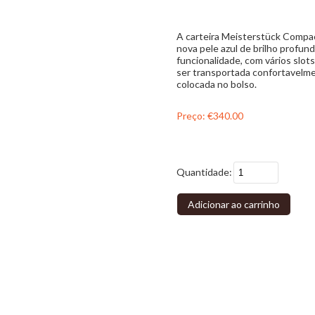
A carteira Meisterstück Compac
nova pele azul de brilho profun
funcionalidade, com vários slots
ser transportada confortavelm
colocada no bolso.
Preço:
€340.00
Quantidade:
Adicionar ao carrinho