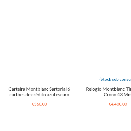
(Stock sob consul
Carteira Montblanc Sartorial 6
Relogio Montblanc T
cartões de crédito azul escuro
Crono 43 M
€360.00
€4,400.00