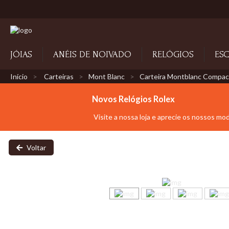
JÓIAS
ANÉIS DE NOIVADO
RELÓGIOS
ESC
Início
Carteiras
Mont Blanc
Carteira Montblanc Compact
Novos Relógios Rolex
Visite a nossa loja e aprecie os nossos mo
Voltar