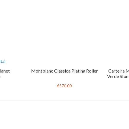
ta)
lanet
Montblanc Classica Platina Roller
Carteira 
a
Verde Sfum
€570.00