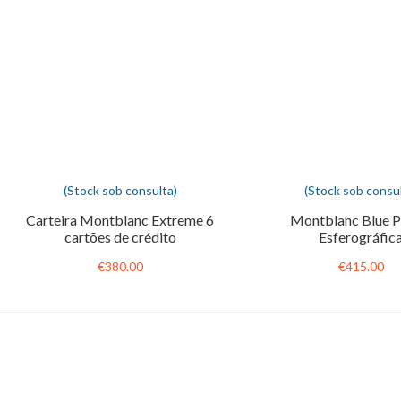
(Stock sob consulta)
(Stock sob consul
Carteira Montblanc Extreme 6
Montblanc Blue P
cartões de crédito
Esferográfic
€380.00
€415.00