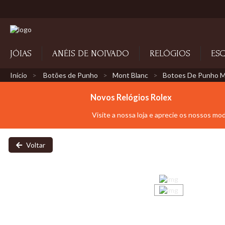
JÓIAS
ANÉIS DE NOIVADO
RELÓGIOS
ESC
Início
Botões de Punho
Mont Blanc
Botoes De Punho M
Novos Relógios Rolex
Visite a nossa loja e aprecie os nossos mo
Voltar