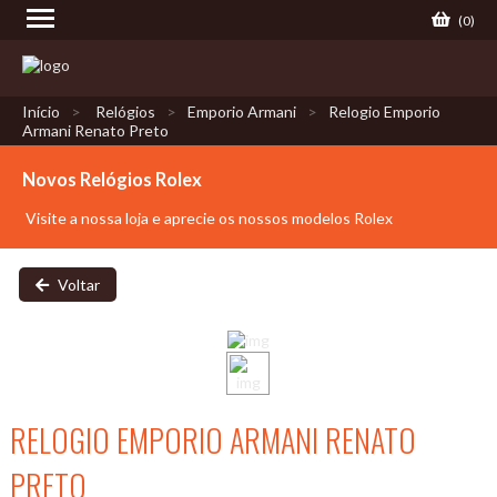
(
0
)
Início
Relógios
Emporio Armani
Relogio Emporio
Armani Renato Preto
Novos Relógios Rolex
Visite a nossa loja e aprecie os nossos modelos Rolex
Voltar
RELOGIO EMPORIO ARMANI RENATO
PRETO