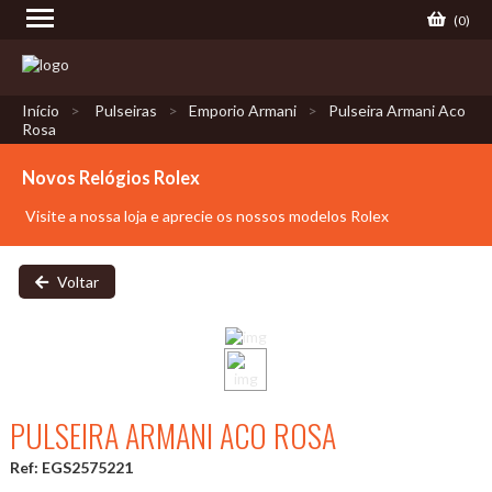
(
0
)
Início
Pulseiras
Emporio Armani
Pulseira Armani Aco
Rosa
Novos Relógios Rolex
Visite a nossa loja e aprecie os nossos modelos Rolex
Voltar
PULSEIRA ARMANI ACO ROSA
Ref: EGS2575221