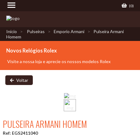
(
0
)
Início
Pulseiras
Emporio Armani
Pulseira Armani
Homem
Novos Relógios Rolex
Visite a nossa loja e aprecie os nossos modelos Rolex
Voltar
PULSEIRA ARMANI HOMEM
Ref: EGS2411040