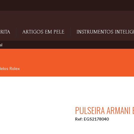
RITA
ARTIGOS EM PELE
INSTRUMENTOS INTELIG
al
delos Rolex
PULSEIRA ARMANI 
Ref: EGS2178040