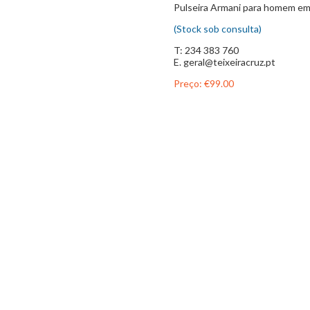
Pulseira Armani para homem em
(Stock sob consulta)
T: 234 383 760
E. geral@teixeiracruz.pt
Preço:
€99.00