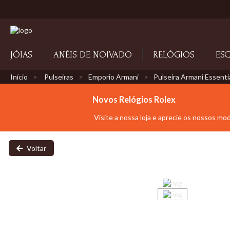
JÓIAS
ANÉIS DE NOIVADO
RELÓGIOS
ESC
Início
Pulseiras
Emporio Armani
Pulseira Armani Essenti
Novos Relógios Rolex
Visite a nossa loja e aprecie os nossos mo
Voltar