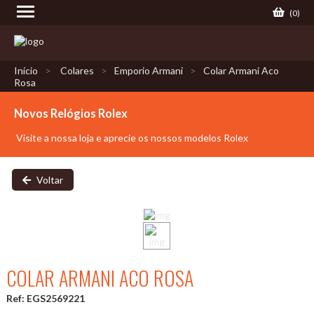
(
0
)
Início
Colares
Emporio Armani
Colar Armani Aco
Rosa
Novos Relógios Rolex
Visite a nossa loja e aprecie os nossos modelos Rolex
Voltar
COLAR ARMANI ACO ROSA
Ref: EGS2569221