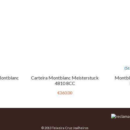
(S
Montblanc
Carteira Montblanc Meisterstuck
Montbl
4810 8CC
€360.00
© 2013 Teixeira Cruz Joalheiros