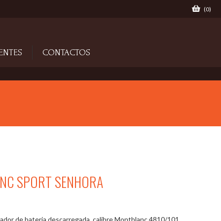
(
0
)
ENTES
CONTACTOS
NC SPORT SENHORA
ador de bateria descarregada, calibre Montblanc 4810/101