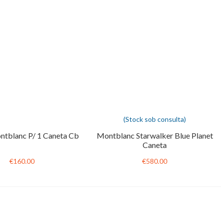
(Stock sob consulta)
ntblanc P/ 1 Caneta Cb
Montblanc Starwalker Blue Planet
Caneta
€160.00
€580.00