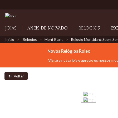
JÓIAS
ANÉIS DE NOIVADO
RELÓGIOS
ESC
Início
Relógios
Mont Blanc
Relogio Montblanc Sport Se
Novos Relógios Rolex
Visite a nossa loja e aprecie os nossos mo
Voltar