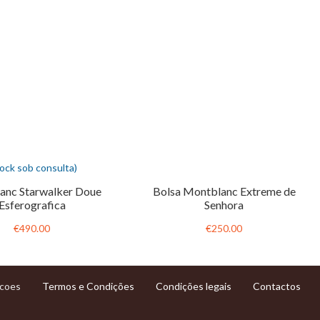
tock sob consulta)
anc Starwalker Doue
Bolsa Montblanc Extreme de
Esferografica
Senhora
€490.00
€250.00
Termos e Condições
Condições legais
Contactos