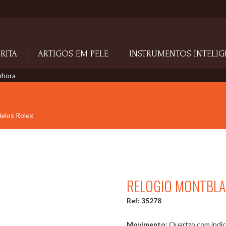
RITA
ARTIGOS EM PELE
INSTRUMENTOS INTELIG
nhora
delos Rolex
RELOGIO MONTBLA
Ref: 35278
Movimento:
Quartzo com indic