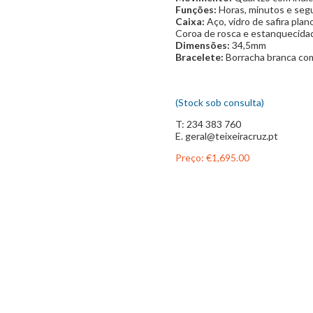
Funções:
Horas, minutos e segu
Caixa:
Aço, vidro de safira pla
Coroa de rosca e estanquecid
Dimensões:
34,5mm
Bracelete:
Borracha branca com
(Stock sob consulta)
T: 234 383 760
E. geral@teixeiracruz.pt
Preço:
€1,695.00