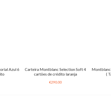
orial Azul 6
Carteira Montblanc Selection Soft 4
Montblanc 
ito
cartões de crédito laranja
( 
€290.00