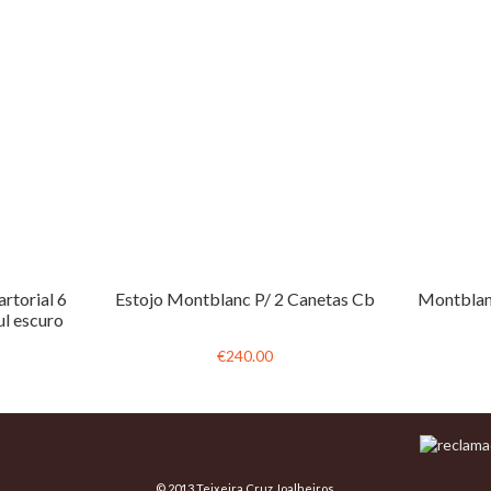
rtorial 6
Estojo Montblanc P/ 2 Canetas Cb
Montblanc
ul escuro
€240.00
© 2013 Teixeira Cruz Joalheiros