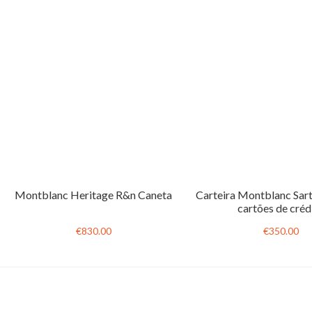
Montblanc Heritage R&n Caneta
Carteira Montblanc Sart
cartões de créd
€830.00
€350.00