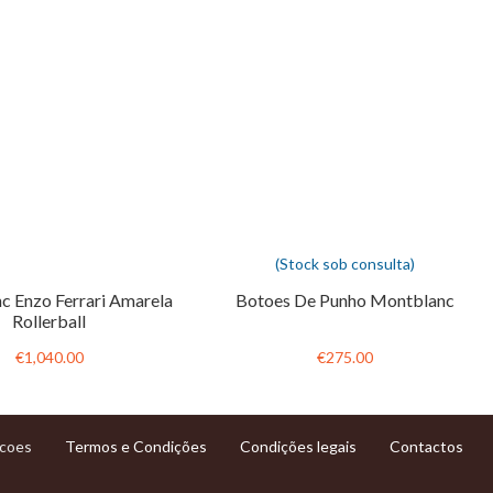
(Stock sob consulta)
 Enzo Ferrari Amarela
Botoes De Punho Montblanc
Rollerball
€1,040.00
€275.00
Termos e Condições
Condições legais
Contactos