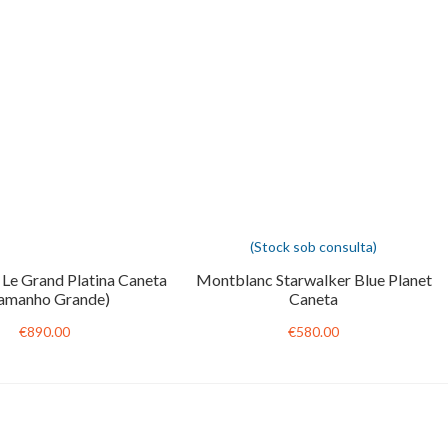
(Stock sob consulta)
Le Grand Platina Caneta
Montblanc Starwalker Blue Planet
Tamanho Grande)
Caneta
€890.00
€580.00