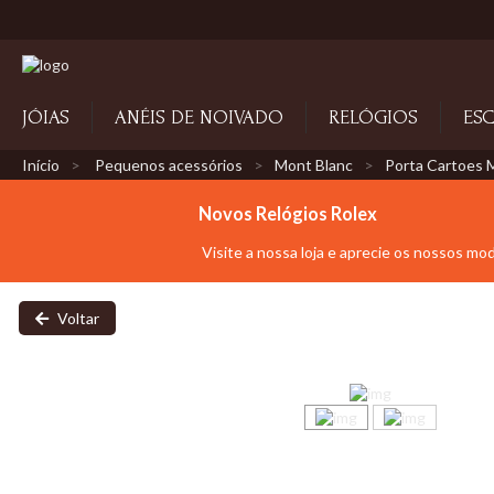
JÓIAS
ANÉIS DE NOIVADO
RELÓGIOS
ESC
Início
Pequenos acessórios
Mont Blanc
Porta Cartoes M
Novos Relógios Rolex
Visite a nossa loja e aprecie os nossos mo
Voltar