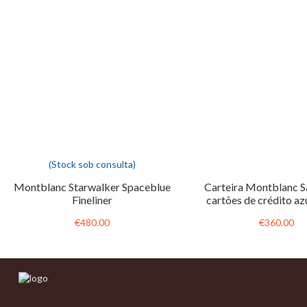
(Stock sob consulta)
Montblanc Starwalker Spaceblue
Carteira Montblanc Sa
Fineliner
cartões de crédito az
€480.00
€360.00