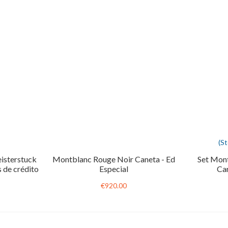
(S
isterstuck
Montblanc Rouge Noir Caneta - Ed
Set Mont
 de crédito
Especial
Ca
€920.00