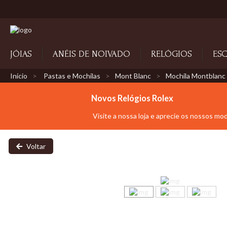
JÓIAS
ANÉIS DE NOIVADO
RELÓGIOS
ESC
Início
Pastas e Mochilas
Mont Blanc
Mochila Montblanc
Novos Relógios Rolex
Visite a nossa loja e aprecie os nossos mo
Voltar