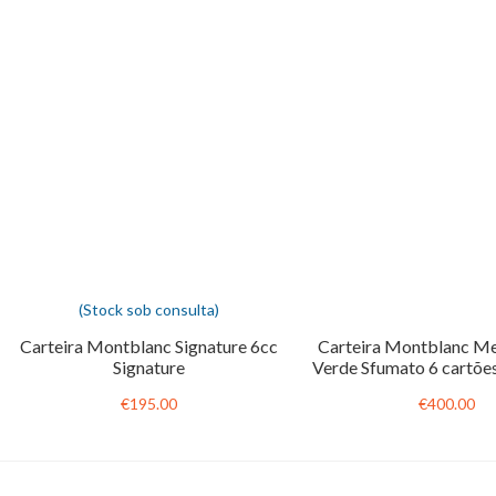
(Stock sob consulta)
Carteira Montblanc Signature 6cc
Carteira Montblanc Me
Signature
Verde Sfumato 6 cartões
€195.00
€400.00