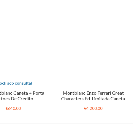
tock sob consulta)
blanc Caneta + Porta
Montblanc Enzo Ferrari Great
rtoes De Credito
Characters Ed. Limitada Caneta
€640.00
€4,200.00