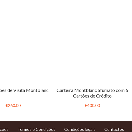
ões de Visita Montblanc
Carteira Montblanc Sfumato com 6
Cartôes de Crédito
€260.00
€400.00
Termos e Condições
Condições legais
Contactos