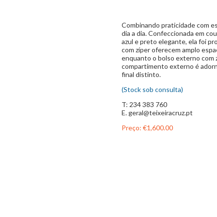
Combinando praticidade com est
dia a dia. Confeccionada em cou
azul e preto elegante, ela foi 
com zíper oferecem amplo espaç
enquanto o bolso externo com z
compartimento externo é ador
final distinto.
(Stock sob consulta)
T: 234 383 760
E. geral@teixeiracruz.pt
Preço:
€1,600.00