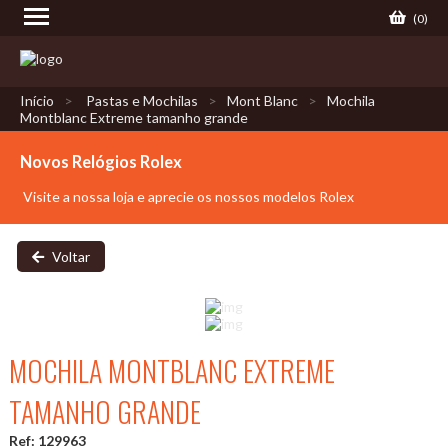
(
0
)
Início
Pastas e Mochilas
Mont Blanc
Mochila
Montblanc Extreme tamanho grande
Novos Relógios Rolex
Visite a nossa loja e aprecie os nossos modelos Rolex
Voltar
MOCHILA MONTBLANC EXTREME
TAMANHO GRANDE
Ref: 129963