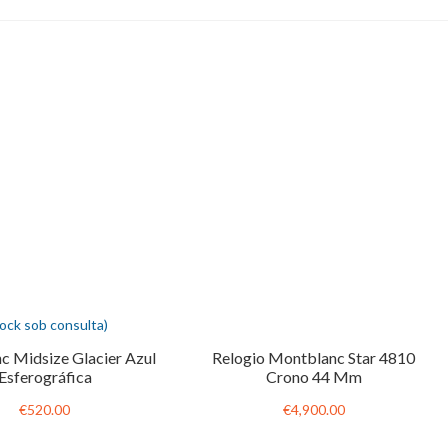
tock sob consulta)
c Midsize Glacier Azul
Relogio Montblanc Star 4810
Esferográfica
Crono 44 Mm
€520.00
€4,900.00