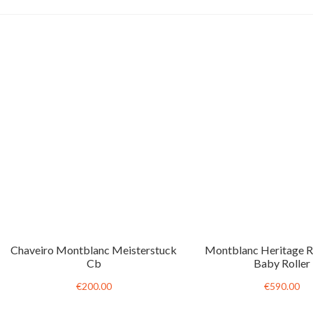
Chaveiro Montblanc Meisterstuck
Montblanc Heritage 
Cb
Baby Roller
€200.00
€590.00