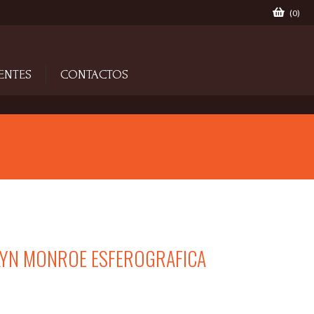
(
0
)
ENTES
CONTACTOS
YN MONROE ESFEROGRAFICA