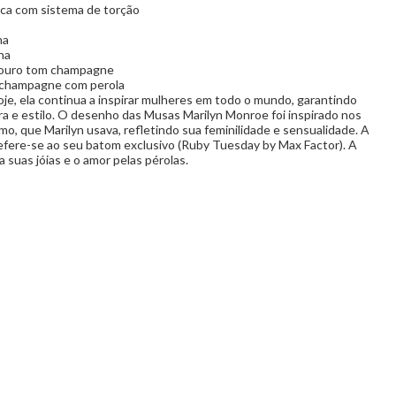
ica com sistema de torção
ha
ha
 ouro tom champagne
 champagne com perola
je, ela continua a inspirar mulheres em todo o mundo, garantindo
ra e estilo. O desenho das Musas Marilyn Monroe foi inspirado nos
mo, que Marilyn usava, refletindo sua feminilidade e sensualidade. A
refere-se ao seu batom exclusivo (Ruby Tuesday by Max Factor). A
a suas jóias e o amor pelas pérolas.