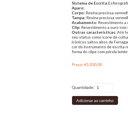
Sistema de Escrita
:Esferográf
Aparo:
Corpo:
Resina preciosa vermel
Tampa:
Resina preciosa vermel
Acabamento:
Revestimento a
Clip:
Revestimento a ouro tom
Outras características:
Até ho
seu status como ícone de cultu
icônicos saltos altos de Ferraga
cor do instrumento de escrita 
forma do clipe com pérola lembr
Preço:
€1,030.00
Quantidade:
Adicionar ao carrinho