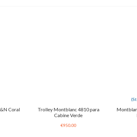
(S
R&N Coral
Trolley Montblanc 4810 para
Montblan
Cabine Verde
€950.00