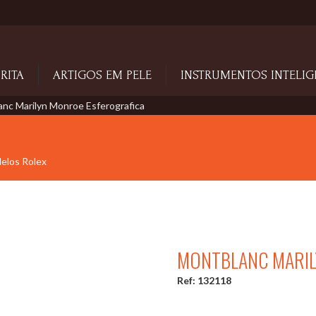
RITA
ARTIGOS EM PELE
INSTRUMENTOS INTELIG
nc Marilyn Monroe Esferografica
delos Rolex
MONTBLANC MARIL
Ref: 132118