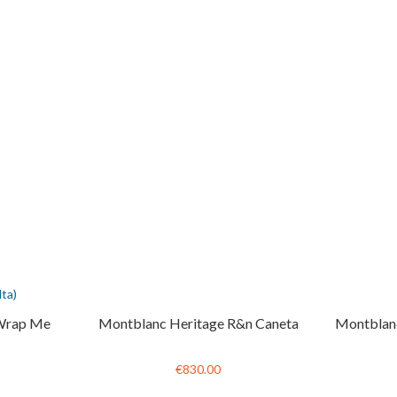
ta)
 Wrap Me
Montblanc Heritage R&n Caneta
Montblanc
€830.00