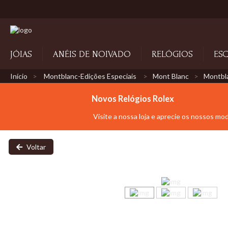
JÓIAS
ANÉIS DE NOIVADO
RELÓGIOS
ESC
Início
Montblanc-Edições Especiais
Mont Blanc
Montbla
Novos Relógios Rolex
Visite a nossa loja e aprecie os nossos mo
Voltar