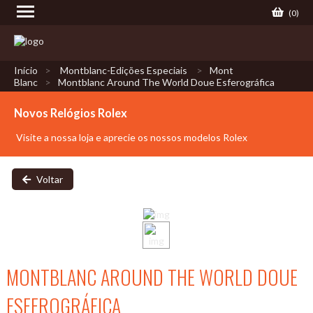
(
0
)
Início
Montblanc-Edições Especiais
Mont
Blanc
Montblanc Around The World Doue Esferográfica
Novos Relógios Rolex
Visite a nossa loja e aprecie os nossos modelos Rolex
Voltar
MONTBLANC AROUND THE WORLD DOUE
ESFEROGRÁFICA