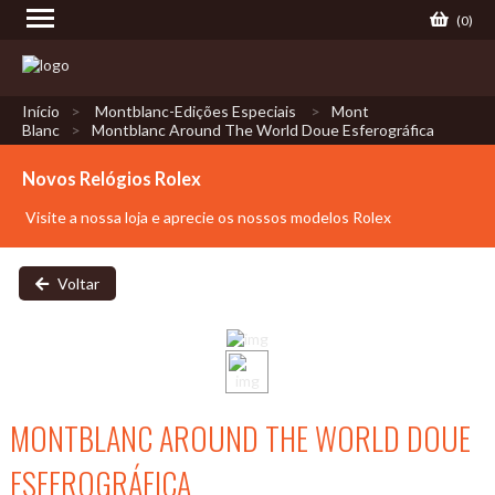
(
0
)
Início
Montblanc-Edições Especiais
Mont
Blanc
Montblanc Around The World Doue Esferográfica
Novos Relógios Rolex
Visite a nossa loja e aprecie os nossos modelos Rolex
Voltar
MONTBLANC AROUND THE WORLD DOUE
ESFEROGRÁFICA