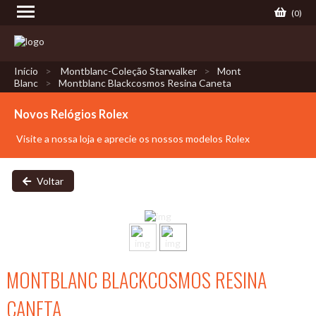
(
0
)
Início
Montblanc-Coleção Starwalker
Mont
Blanc
Montblanc Blackcosmos Resina Caneta
Novos Relógios Rolex
Visite a nossa loja e aprecie os nossos modelos Rolex
Voltar
MONTBLANC BLACKCOSMOS RESINA
CANETA