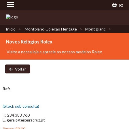
(
0
)
Início
Montblanc-Coleção Heritage
Mont Blanc
Novos Relógios Rolex
Visite a nossa loja e aprecie os nossos modelos Rolex
Voltar
Ref:
(Stock sob consulta)
T: 234 383 760
E. geral@teixeiracruz.pt
Preço:
€0.00