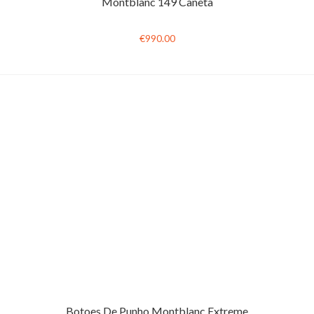
Montblanc 149 Caneta
€990.00
Botoes De Punho Montblanc Extreme