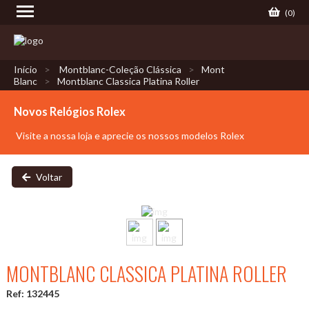
(
0
)
Início
Montblanc-Coleção Clássica
Mont
Blanc
Montblanc Classica Platina Roller
Novos Relógios Rolex
Visite a nossa loja e aprecie os nossos modelos Rolex
Voltar
MONTBLANC CLASSICA PLATINA ROLLER
Ref: 132445