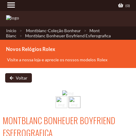
(
0
)
Início
Montblanc-Coleção Bonheur
Mont
Blanc
Montblanc Bonheuer Boyfriend Esferografica
Novos Relógios Rolex
Visite a nossa loja e aprecie os nossos modelos Rolex
Voltar
MONTBLANC BONHEUER BOYFRIEND
ESFEROGRAFICA