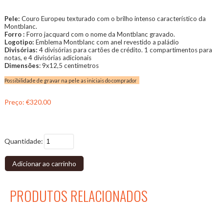
Pele:
Couro Europeu texturado com o brilho intenso característico da
Montblanc.
Forro :
Forro jacquard com o nome da Montblanc gravado.
Logotipo:
Emblema Montblanc com anel revestido a paládio
Divisórias:
4 divisórias para cartões de crédito. 1 compartimentos para
notas, e 4 divisórias adicionais
Dimensões
: 9x12,5 centímetros
Possibilidade de gravar na pele as iniciais do comprador
Preço:
€320.00
Quantidade:
Adicionar ao carrinho
PRODUTOS RELACIONADOS