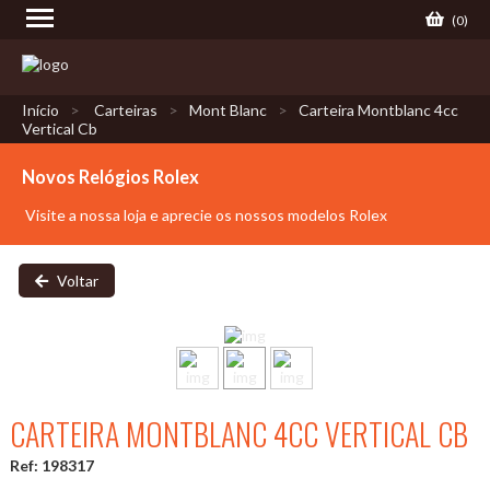
(
0
)
Início
Carteiras
Mont Blanc
Carteira Montblanc 4cc
Vertical Cb
Novos Relógios Rolex
Visite a nossa loja e aprecie os nossos modelos Rolex
Voltar
CARTEIRA MONTBLANC 4CC VERTICAL CB
Ref: 198317