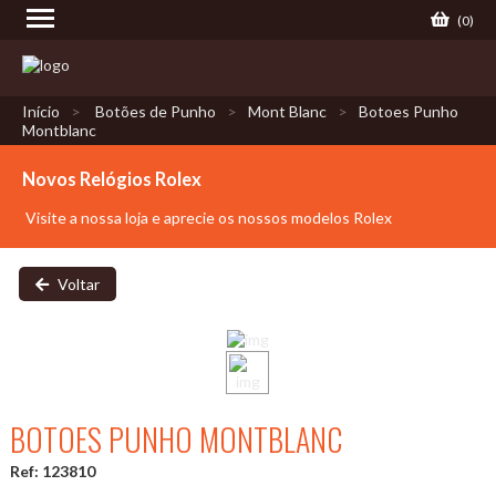
(
0
)
Início
Botões de Punho
Mont Blanc
Botoes Punho
Montblanc
Novos Relógios Rolex
Visite a nossa loja e aprecie os nossos modelos Rolex
Voltar
BOTOES PUNHO MONTBLANC
Ref: 123810