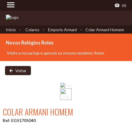
(
0
)
Início
Colares
Emporio Armani
Colar Armani Homem
Novos Relógios Rolex
Visite a nossa loja e aprecie os nossos modelos Rolex
Voltar
COLAR ARMANI HOMEM
Ref: EGS1705040