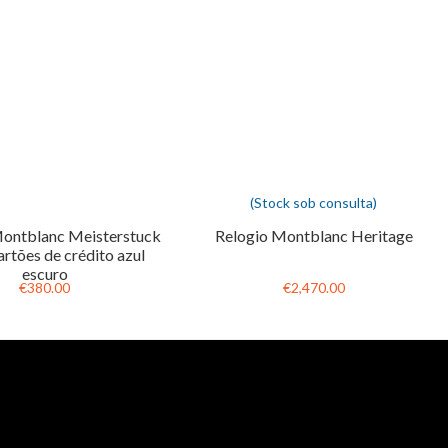
(Stock sob consulta)
Montblanc Meisterstuck
Relogio Montblanc Heritage
artões de crédito azul
escuro
€380.00
€2,470.00