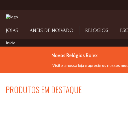
JÓIAS
ANÉIS DE NOIVADO
RELÓGIOS
ESC
Início
Novos Relógios Rolex
Visite a nossa loja e aprecie os nossos mo
PRODUTOS EM DESTAQUE