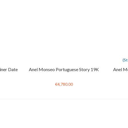
(S
iner Date
Anel Monseo Portuguese Story 19K
Anel M
€4,780.00