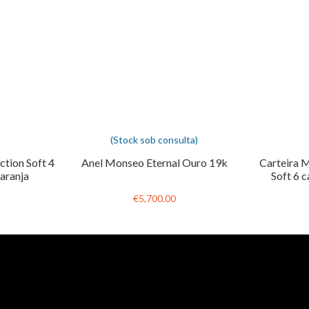
(Stock sob consulta)
ction Soft 4
Anel Monseo Eternal Ouro 19k
Carteira 
laranja
Soft 6 c
€5,700.00