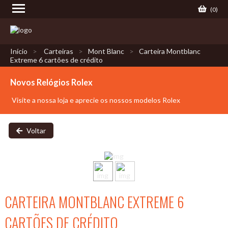
(
0
)
Início
Carteiras
Mont Blanc
Carteira Montblanc
Extreme 6 cartões de crédito
Novos Relógios Rolex
Visite a nossa loja e aprecie os nossos modelos Rolex
Voltar
CARTEIRA MONTBLANC EXTREME 6
CARTÕES DE CRÉDITO